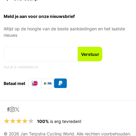
Retourneren
Vrijdag: 9:00 – 18:00
Over ons
Garantie en voorwaarden
Zaterdag: 9:00 – 17:00
Ons Team
Meld je aan voor onze nieuwsbrief
Zondag: Gesloten
Geschiedenis
Nieuws en blogs
Altijd op de hoogte van de beste aanbiedingen en het laatste
Fiets leasen
nieuws
Vul je e-mailadres in
Betaal met
100%
is erg tevreden!
© 2026 Jan Terpstra Cycling World. Alle rechten voorbehouden.