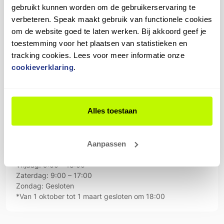
gebruikt kunnen worden om de gebruikerservaring te
+31 6 23 39 14 96
verbeteren. Speak maakt gebruik van functionele cookies
om de website goed te laten werken. Bij akkoord geef je
Routebeschrijving
toestemming voor het plaatsen van statistieken en
Bedrijfsgegevens
tracking cookies. Lees voor meer informatie onze
Jan Terpstra Cycling World
cookieverklaring
.
KvK: 82443823
BTW: NL862473299B01
Openingstijden
Alles toestaan
Maandag: Gesloten
Dinsdag: 9:00 – 18:00
Woensdag: 9:00 – 18:00
Aanpassen
Donderdag: 9:00 – 21:00 (van 1 oktober tot 1 april
gesloten om 18:00)
Vrijdag: 9:00 – 18:00
Zaterdag: 9:00 – 17:00
Zondag: Gesloten
*Van 1 oktober tot 1 maart gesloten om 18:00