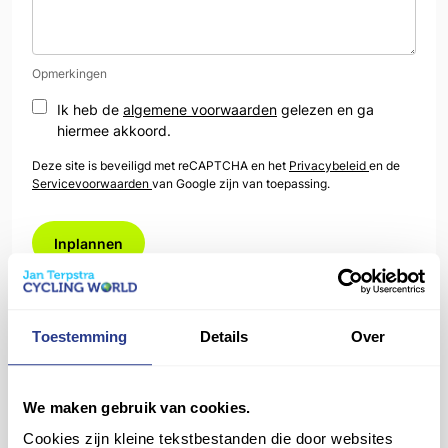
Opmerkingen
Ik heb de
algemene voorwaarden
gelezen en ga
hiermee akkoord.
Deze site is beveiligd met reCAPTCHA en het
Privacybeleid
en de
Servicevoorwaarden
van Google zijn van toepassing.
Jan Terpstra Cycling World
Toestemming
Details
Over
Verlengde Schrans 150,
8932 NT Leeuwarden
We maken gebruik van cookies.
leeuwarden@cyclingworld.nl
Cookies zijn kleine tekstbestanden die door websites
058 212 90 88