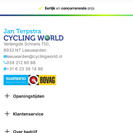
Eerlijk
en
concurrerende
prijs
Verlengde Schrans 150,
8932 NT Leeuwarden
leeuwarden@cyclingworld.nl
058 212 90 88
+31 6 23 39 14 96
Openingstijden
Maandag: Gesloten
Dinsdag: 9:00 – 18:00
Klantenservice
Woensdag: 9:00 – 18:00
Contact opnemen
Donderdag: 9:00 – 21:00 (van 1 oktober tot 1 april
Verzekeringen
gesloten om 18:00)
Over bedrijf