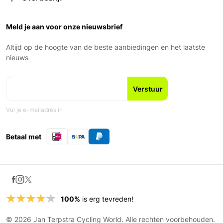
Retourneren
Vrijdag: 9:00 – 18:00
Over ons
Garantie en voorwaarden
Zaterdag: 9:00 – 17:00
Ons Team
Meld je aan voor onze nieuwsbrief
Zondag: Gesloten
Geschiedenis
Nieuws en blogs
Altijd op de hoogte van de beste aanbiedingen en het laatste
Fiets leasen
nieuws
Vul je e-mailadres in
Betaal met
100%
is erg tevreden!
© 2026 Jan Terpstra Cycling World. Alle rechten voorbehouden.