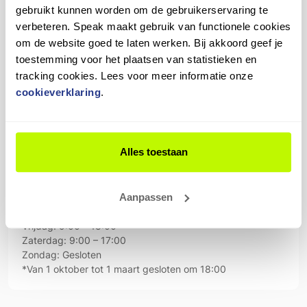
gebruikt kunnen worden om de gebruikerservaring te
+31 6 23 39 14 96
verbeteren. Speak maakt gebruik van functionele cookies
om de website goed te laten werken. Bij akkoord geef je
Routebeschrijving
toestemming voor het plaatsen van statistieken en
Bedrijfsgegevens
tracking cookies. Lees voor meer informatie onze
Jan Terpstra Cycling World
cookieverklaring
.
KvK: 82443823
BTW: NL862473299B01
Openingstijden
Alles toestaan
Maandag: Gesloten
Dinsdag: 9:00 – 18:00
Woensdag: 9:00 – 18:00
Aanpassen
Donderdag: 9:00 – 21:00 (van 1 oktober tot 1 april
gesloten om 18:00)
Vrijdag: 9:00 – 18:00
Zaterdag: 9:00 – 17:00
Zondag: Gesloten
*Van 1 oktober tot 1 maart gesloten om 18:00