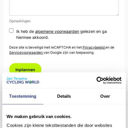
Opmerkingen
Ik heb de
algemene voorwaarden
gelezen en ga
hiermee akkoord.
Deze site is beveiligd met reCAPTCHA en het
Privacybeleid
en de
Servicevoorwaarden
van Google zijn van toepassing.
Jan Terpstra Cycling World
Toestemming
Details
Over
Verlengde Schrans 150,
8932 NT Leeuwarden
We maken gebruik van cookies.
leeuwarden@cyclingworld.nl
Cookies zijn kleine tekstbestanden die door websites
058 212 90 88