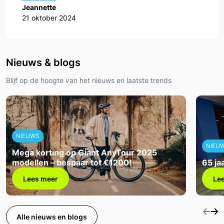
Jeannette
21 oktober 2024
Nieuws & blogs
Blijf op de hoogte van het nieuws en laatste trends
NIEUWS
NIEU
Mega korting op Giant AnyTour 2025
modellen – bespaar tot €1200!
65 ja
Lees meer
Le
Alle nieuws en blogs