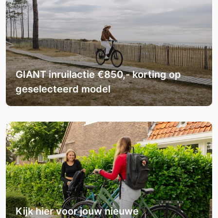
GIANT inruilactie €850,- korting op
geselecteerd model
Kijk hier voor jouw nieuwe