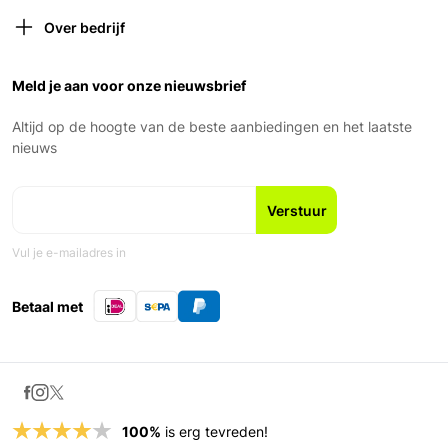
Contact opnemen
Donderdag: 9:00 – 21:00 (van 1 oktober tot 1 april
Verzekeringen
gesloten om 18:00)
Over bedrijf
Retourneren
Vrijdag: 9:00 – 18:00
Over ons
Garantie en voorwaarden
Zaterdag: 9:00 – 17:00
Ons Team
Meld je aan voor onze nieuwsbrief
Zondag: Gesloten
Geschiedenis
Nieuws en blogs
Altijd op de hoogte van de beste aanbiedingen en het laatste
Fiets leasen
nieuws
Vul je e-mailadres in
Betaal met
100%
is erg tevreden!