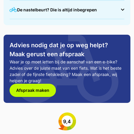
We zorgen ervoor dat jouw fiets helemaal in orde is
De nastelbeurt? Die is altijd inbegrepen
voordat je erop wegrijdt. Tijdens de afleverbeurt
stellen we alles nauwkeurig af, zoals de remmen,
Na de eerste maanden fietsen is het normaal dat
versnellingen en bandenspanning. Zo kun jij direct
jouw nieuwe fiets zich nog een beetje "zet".
veilig en comfortabel op pad!
Daarom bieden we een gratis eerste nastelbeurt
Advies nodig dat je op weg helpt?
aan binnen een half jaar. Tijdens deze check
Maak gerust een afspraak
stellen we de versnellingen, remmen en andere
Waar je op moet letten bij de aanschaf van een e-bike?
onderdelen opnieuw af, zodat alles weer soepel
Advies over de juiste maat van een fiets. Wat is het beste
werkt.
zadel of de fijnste fietskleding? Maak een afspraak, wij
helpen je graag!
Plan je afspraak eenvoudig in en blijf genieten van
jouw fiets in topconditie!
Afspraak maken
9,4