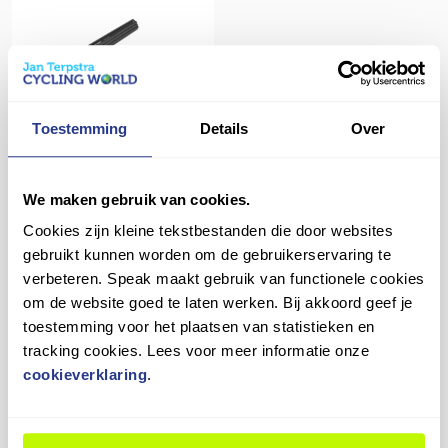
EBP ACCU BOSCH 36V
Toestemming
Details
Over
400WH 11.6AMP PT
VERTICAAL ZW
€ 619,00
We maken gebruik van cookies.
Op voorraad in winkel
Cookies zijn kleine tekstbestanden die door websites
gebruikt kunnen worden om de gebruikerservaring te
verbeteren. Speak maakt gebruik van functionele cookies
om de website goed te laten werken. Bij akkoord geef je
toestemming voor het plaatsen van statistieken en
tracking cookies. Lees voor meer informatie onze
cookieverklaring
.