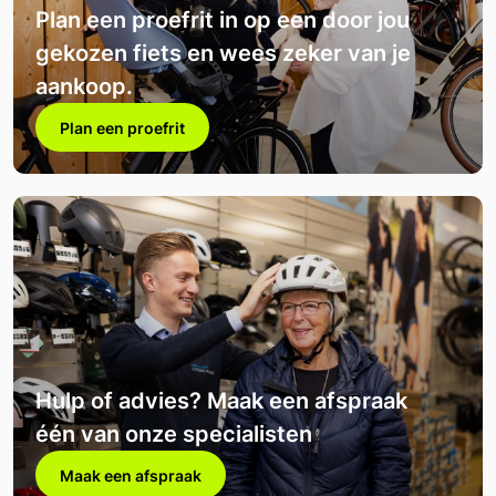
Plan een proefrit in op een door jou
gekozen fiets en wees zeker van je
aankoop.
Plan een proefrit
Hulp of advies? Maak een afspraak
één van onze specialisten
Maak een afspraak