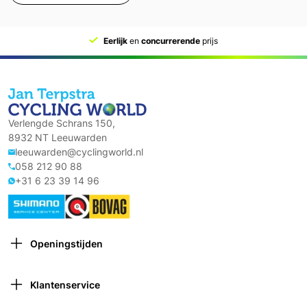
Al 65 jaar
deskundig advies
Verlengde Schrans 150,
8932 NT Leeuwarden
leeuwarden@cyclingworld.nl
058 212 90 88
+31 6 23 39 14 96
Openingstijden
Maandag: Gesloten
Dinsdag: 9:00 – 18:00
Klantenservice
Woensdag: 9:00 – 18:00