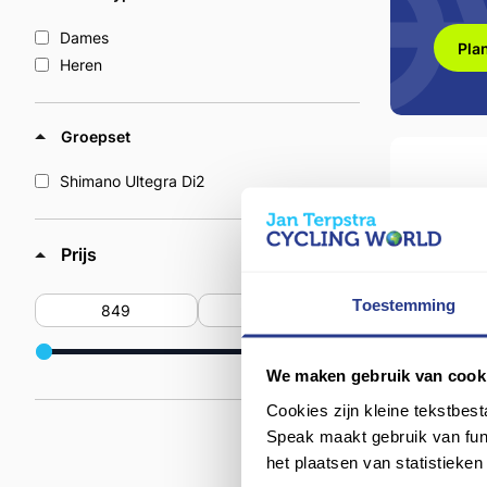
Olive Green
Purple Haze
Dames
Plan
Stealth Chrome
Heren
Supernova Grey
Thundercloud
Groepset
Unicorn White
Wit
Shimano Ultegra Di2
Zwart
Prijs
Toestemming
Minimale prijs
Maximale prijs
We maken gebruik van cook
Cookies zijn kleine tekstbes
Speak maakt gebruik van func
GIANT De
het plaatsen van statistieke
Abyss Bl