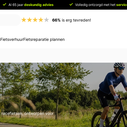
Al 65 jaar
deskundig advies
Volledig ontzorgd met het
servi
66%
is erg tevreden!
s
Fietsverhuur
Fietsreparatie plannen
t racefietsen, ontworpen voor