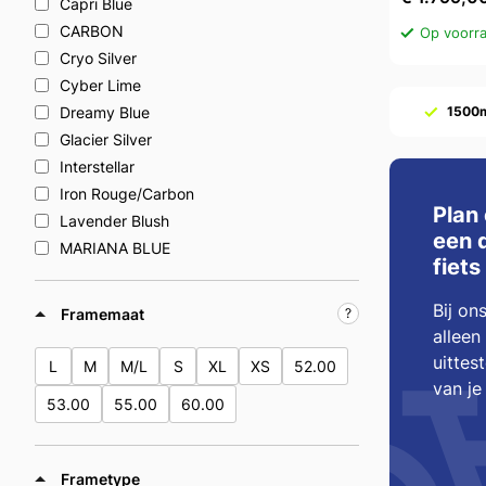
Capri Blue
CARBON
Op voorra
Cryo Silver
Cyber Lime
Dreamy Blue
1500
Glacier Silver
Interstellar
Iron Rouge/Carbon
Plan 
Lavender Blush
een 
MARIANA BLUE
fiets
Mercury
Meteor Storm
Bij ons
Framemaat
Meteorite Mist
alleen
Moonstone/Gray
uittes
L
M
M/L
S
XL
XS
52.00
Navy Gray
van je
53.00
55.00
60.00
Nordic Blue
Obsidian Pulse
Ocean Twilight
Frametype