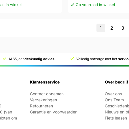
ad in winkel
Op voorraad in winkel
1
2
3
Al 65 jaar
deskundig advies
Volledig ontzorgd met het
servi
Klantenservice
Over bedrijf
Contact opnemen
Over ons
Verzekeringen
Ons Team
0
Retourneren
Geschiedeni
21:00 (van
Garantie en voorwaarden
Nieuws en b
esloten om
Fiets leasen