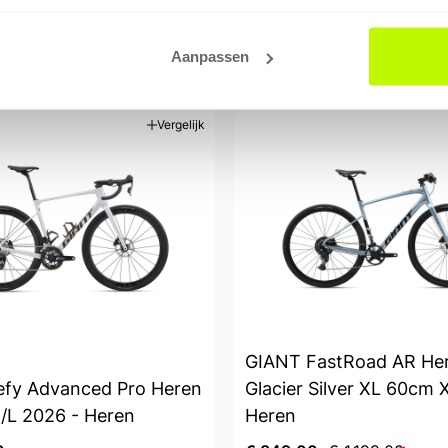
0
€ 6.599,00
Aanpassen
ad in winkel
Op voorraad in winkel
Vergelijk
GIANT FastRoad AR He
fy Advanced Pro Heren
Glacier Silver XL 60cm 
/L 2026 - Heren
Heren