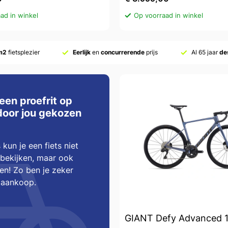
ad in winkel
Op voorraad in winkel
m2
fietsplezier
Eerlijk
en
concurrerende
prijs
Al 65 jaar
de
een proefrit op
door jou gekozen
 kun je een fiets niet
 bekijken, maar ook
ten! Zo ben je zeker
 aankoop.
GIANT Defy Advanced 1