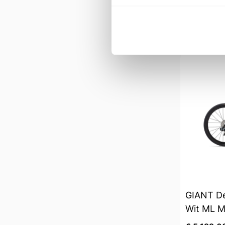
€ 2.799,0
Op voorra
GIANT De
Wit ML M