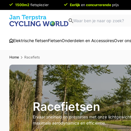
1500m2
fietsplezier
Eerlijk
en
concurrerende
prijs
Elektrische fietsen
Fietsen
Onderdelen en Accessoires
Over on
Home
Racefiets
Racefietsen
Ervaar snelheid en prestaties met onze lichtgewich
maximale aerodynamica en efficiëntie.