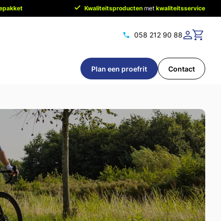
cepakket
Kwaliteitsproducten
met
kwaliteitsservice
058 212 90 88
Plan een proefrit
Contact