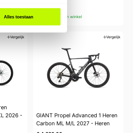
€ 5.199,00
Alles toestaan
Op voorraad in winkel
Vergelijk
Vergelijk
ren
XL 2026 -
GIANT Propel Advanced 1 Heren
Carbon ML M/L 2027 - Heren