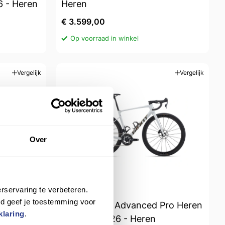
 - Heren
Heren
€ 3.599,00
Op voorraad in winkel
Vergelijk
Vergelijk
Over
rservaring te verbeteren.
Pro Heren
rd geef je toestemming voor
 2026 -
GIANT Defy Advanced Pro Heren
klaring
.
Wit M M 2026 - Heren