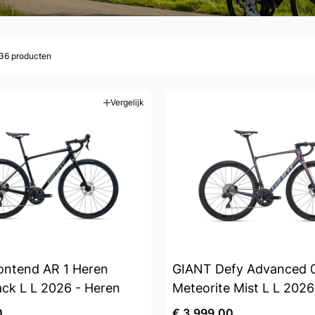
 36
producten
Vergelijk
ntend AR 1 Heren
GIANT Defy Advanced 
ack L L 2026 - Heren
Meteorite Mist L L 2026
0
€ 3.999,00