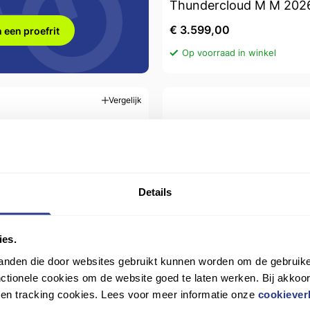
Thundercloud M M 2026
€ 3.599,00
 een proefrit
Op voorraad in winkel
Vergelijk
Details
ies.
tanden die door websites gebruikt kunnen worden om de gebruike
GIANT Defy Advanced 
tionele cookies om de website goed te laten werken. Bij akkoo
fy Advanced 2 Heren
MARIANA BLUE ML M/L
n en tracking cookies. Lees voor meer informatie onze
cookiever
ack M M 2026 - Heren
Heren