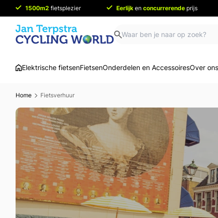
1500m2
fietsplezier
Eerlijk
en
concurrerende
prijs
Elektrische fietsen
Fietsen
Onderdelen en Accessoires
Over on
Home
Fietsverhuur