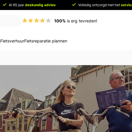
Al 65 jaar
deskundig advies
Volledig ontzorgd met het
servi
100%
is erg tevreden!
s
Fietsverhuur
Fietsreparatie plannen