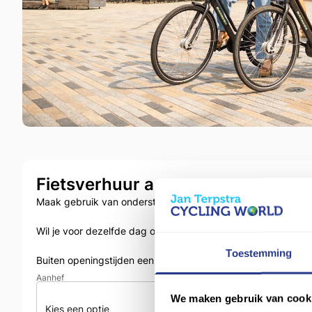
Fietsverhuur aanvragen
Maak gebruik van onderstaand formulier en een van onze m
Wil je voor dezelfde dag of opvolgende dag reserveren? n
Toestemming
Buiten openingstijden een huurfiets halen of brengen? vraa
Aanhef
We maken gebruik van cook