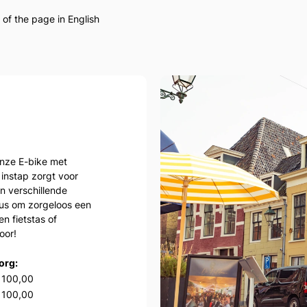
 of the page in English
onze E-bike met
instap zorgt voor
 in verschillende
us om zorgeloos een
n fietstas of
oor!
org:
 100,00
 100,00