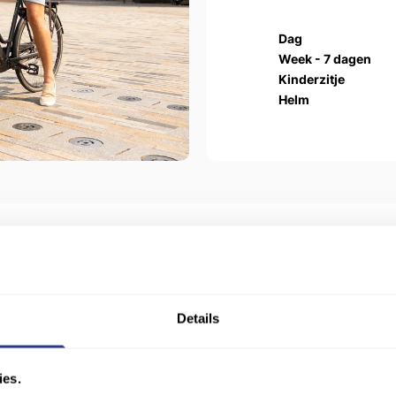
Dag
Week - 7 dagen
Kinderzitje
Helm
edewerkers neemt zo spoedig mogelijk contact met je op.
eem dan contact op via 058-2129088
Details
g ons naar de mogelijkheden.
ies.