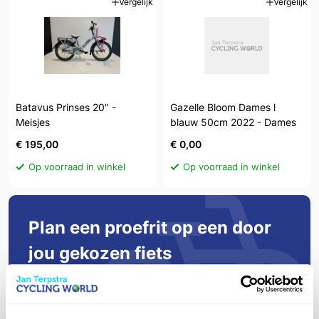
Vergelijk
Vergelijk
Batavus Prinses 20" -
Gazelle Bloom Dames l
Meisjes
blauw 50cm 2022 - Dames
€ 195,00
€ 0,00
Op voorraad in winkel
Op voorraad in winkel
Plan een proefrit op een door
jou gekozen fiets
Bij ons kun je een fiets niet alleen bekijken, maar
ook uittesten! Zo ben je zeker van je aankoop.