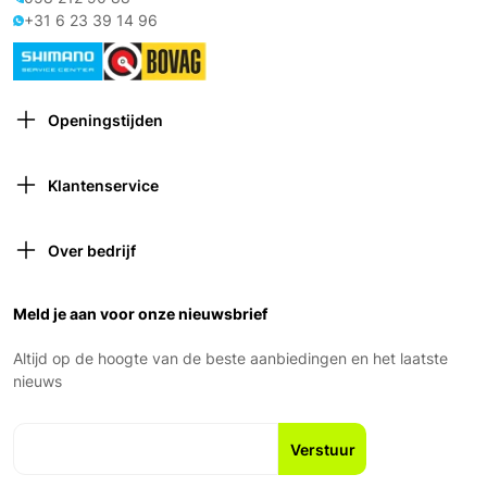
+31 6 23 39 14 96
Openingstijden
Maandag: Gesloten
Dinsdag: 9:00 – 18:00
Klantenservice
Woensdag: 9:00 – 18:00
Contact opnemen
Donderdag: 9:00 – 21:00 (van 1 oktober tot 1 april
Verzekeringen
gesloten om 18:00)
Over bedrijf
Retourneren
Vrijdag: 9:00 – 18:00
Over ons
Garantie en voorwaarden
Zaterdag: 9:00 – 17:00
Ons Team
Meld je aan voor onze nieuwsbrief
Zondag: Gesloten
Geschiedenis
Nieuws en blogs
Altijd op de hoogte van de beste aanbiedingen en het laatste
Fiets leasen
nieuws