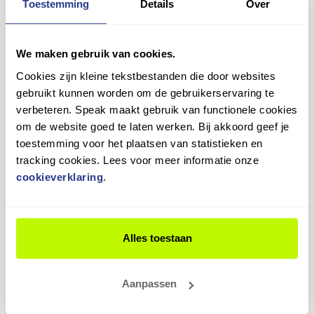
Toestemming
Details
Over
Plan een proefrit
We maken gebruik van cookies.
Vergelijk
Vergelijk
Cookies zijn kleine tekstbestanden die door websites
gebruikt kunnen worden om de gebruikerservaring te
verbeteren. Speak maakt gebruik van functionele cookies
om de website goed te laten werken. Bij akkoord geef je
toestemming voor het plaatsen van statistieken en
tracking cookies. Lees voor meer informatie onze
cookieverklaring
.
Rockrider MTB Jongens
QWIC Mira Tour, Desert
blauw 47cm 2025 -
Copper - Lage instap
Jongens
€ 3.699,00
€ 50,00
Alles toestaan
Op voorraad in winkel
Op voorraad in winkel
Aanpassen
Vergelijk
Vergelijk