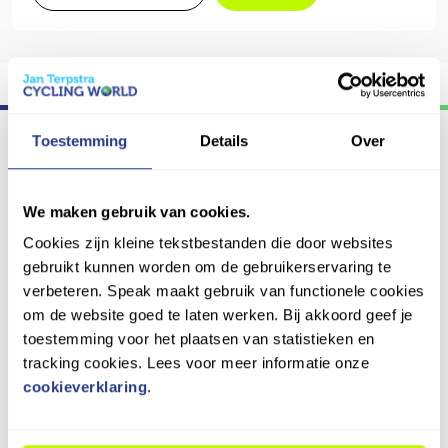
Eerlijk
en
concurrerende
prijs
Toestemming
Details
Over
Verlengde Schrans 150,
We maken gebruik van cookies.
8932 NT Leeuwarden
Cookies zijn kleine tekstbestanden die door websites
leeuwarden@cyclingworld.nl
gebruikt kunnen worden om de gebruikerservaring te
058 212 90 88
+31 6 23 39 14 96
verbeteren. Speak maakt gebruik van functionele cookies
om de website goed te laten werken. Bij akkoord geef je
toestemming voor het plaatsen van statistieken en
tracking cookies. Lees voor meer informatie onze
Openingstijden
cookieverklaring
.
Maandag: Gesloten
Dinsdag: 9:00 – 18:00
Klantenservice