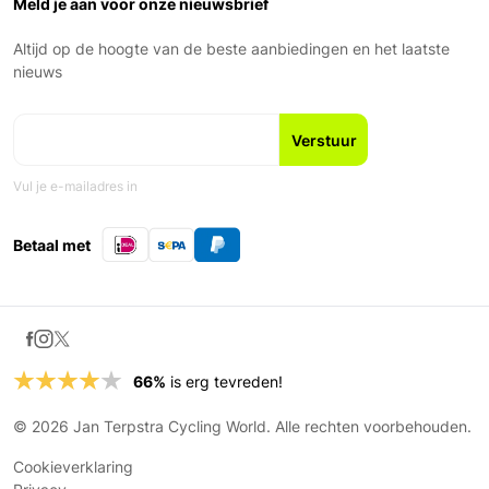
Ons Team
Meld je aan voor onze nieuwsbrief
Zondag: Gesloten
Geschiedenis
Nieuws en blogs
Altijd op de hoogte van de beste aanbiedingen en het laatste
Fiets leasen
nieuws
Vul je e-mailadres in
Betaal met
66%
is erg tevreden!
© 2026 Jan Terpstra Cycling World. Alle rechten voorbehouden.
Cookieverklaring