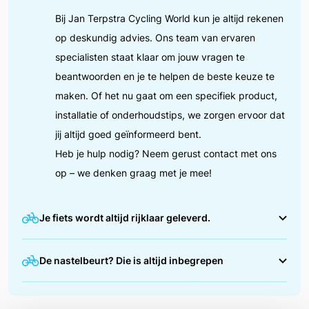
Bij Jan Terpstra Cycling World kun je altijd rekenen
op deskundig advies. Ons team van ervaren
specialisten staat klaar om jouw vragen te
beantwoorden en je te helpen de beste keuze te
maken. Of het nu gaat om een specifiek product,
installatie of onderhoudstips, we zorgen ervoor dat
jij altijd goed geïnformeerd bent.
Heb je hulp nodig? Neem gerust contact met ons
op – we denken graag met je mee!
Je fiets wordt altijd rijklaar geleverd.
We zorgen ervoor dat jouw fiets helemaal in orde is
De nastelbeurt? Die is altijd inbegrepen
voordat je erop wegrijdt. Tijdens de afleverbeurt
stellen we alles nauwkeurig af, zoals de remmen,
Na de eerste maanden fietsen is het normaal dat
versnellingen en bandenspanning. Zo kun jij direct