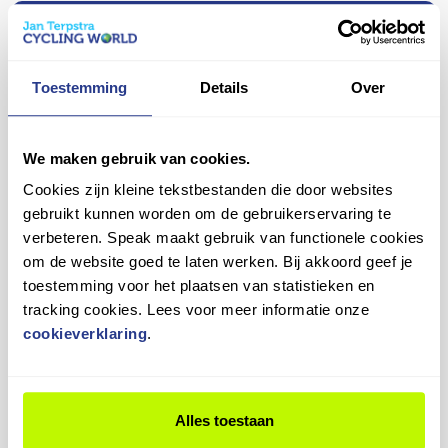
jouw nieuwe fiets zich nog een beetje "zet".
veilig en comfortabel op pad!
Daarom bieden we een gratis eerste nastelbeurt
Vragen over dit product?
aan binnen een half jaar. Tijdens deze check
Heb je een vraag over dit product? Ons team staat je
stellen we de versnellingen, remmen en andere
Toestemming
Details
Over
graag te woord!
onderdelen opnieuw af, zodat alles weer soepel
werkt.
Contact opnemen
We maken gebruik van cookies.
Plan je afspraak eenvoudig in en blijf genieten van
Cookies zijn kleine tekstbestanden die door websites
jouw fiets in topconditie!
gebruikt kunnen worden om de gebruikerservaring te
verbeteren. Speak maakt gebruik van functionele cookies
om de website goed te laten werken. Bij akkoord geef je
9,3
toestemming voor het plaatsen van statistieken en
tracking cookies. Lees voor meer informatie onze
Wat onze klanten zeggen
cookieverklaring
.
3
beoordelingen
in de laatste 12 maanden
66%
beveelt ons aan
Alles toestaan