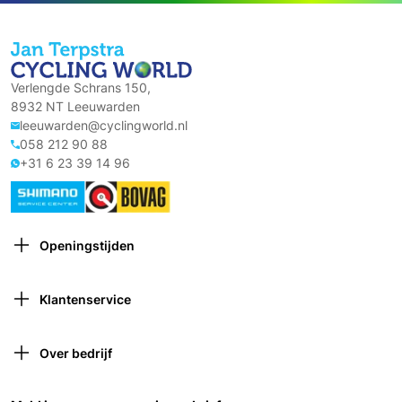
Verlengde Schrans 150,
8932 NT Leeuwarden
leeuwarden@cyclingworld.nl
058 212 90 88
+31 6 23 39 14 96
Openingstijden
Maandag: Gesloten
Dinsdag: 9:00 – 18:00
Klantenservice
Woensdag: 9:00 – 18:00
Contact opnemen
Donderdag: 9:00 – 21:00 (van 1 oktober tot 1 april
Verzekeringen
gesloten om 18:00)
Over bedrijf
Retourneren
Vrijdag: 9:00 – 18:00
Over ons
Garantie en voorwaarden
Zaterdag: 9:00 – 17:00