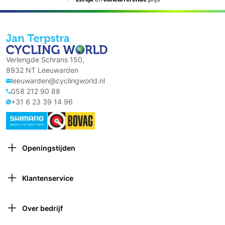
Verlengde Schrans 150,
8932 NT Leeuwarden
leeuwarden@cyclingworld.nl
058 212 90 88
+31 6 23 39 14 96
Openingstijden
Maandag: Gesloten
Dinsdag: 9:00 – 18:00
Klantenservice
Woensdag: 9:00 – 18:00
Contact opnemen
Donderdag: 9:00 – 21:00 (van 1 oktober tot 1 april
Verzekeringen
gesloten om 18:00)
Over bedrijf
Retourneren
Vrijdag: 9:00 – 18:00