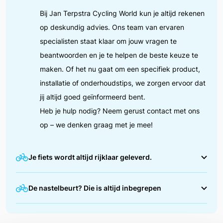
Bij Jan Terpstra Cycling World kun je altijd rekenen
op deskundig advies. Ons team van ervaren
specialisten staat klaar om jouw vragen te
beantwoorden en je te helpen de beste keuze te
maken. Of het nu gaat om een specifiek product,
installatie of onderhoudstips, we zorgen ervoor dat
jij altijd goed geïnformeerd bent.
Heb je hulp nodig? Neem gerust contact met ons
op – we denken graag met je mee!
Je fiets wordt altijd rijklaar geleverd.
We zorgen ervoor dat jouw fiets helemaal in orde is
De nastelbeurt? Die is altijd inbegrepen
voordat je erop wegrijdt. Tijdens de afleverbeurt
stellen we alles nauwkeurig af, zoals de remmen,
Na de eerste maanden fietsen is het normaal dat
versnellingen en bandenspanning. Zo kun jij direct