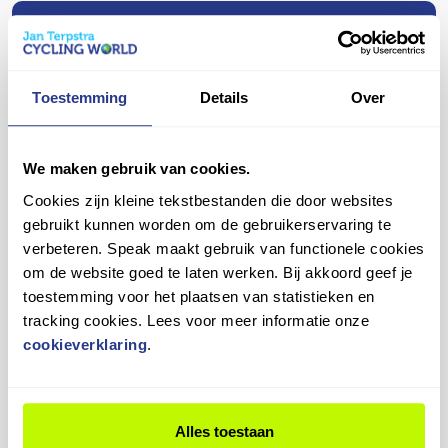
jouw nieuwe fiets zich nog een beetje "zet".
veilig en comfortabel op pad!
Daarom bieden we een gratis eerste nastelbeurt
Vragen over dit product?
aan binnen een half jaar. Tijdens deze check
Heb je een vraag over dit product? Ons team staat je
stellen we de versnellingen, remmen en andere
graag te woord!
Toestemming
Details
Over
onderdelen opnieuw af, zodat alles weer soepel
werkt.
Contact opnemen
We maken gebruik van cookies.
Plan je afspraak eenvoudig in en blijf genieten van
jouw fiets in topconditie!
Cookies zijn kleine tekstbestanden die door websites
gebruikt kunnen worden om de gebruikerservaring te
verbeteren. Speak maakt gebruik van functionele cookies
9,4
om de website goed te laten werken. Bij akkoord geef je
toestemming voor het plaatsen van statistieken en
tracking cookies. Lees voor meer informatie onze
Wat onze klanten zeggen
cookieverklaring
.
3
beoordelingen
in de laatste 12 maanden
100%
beveelt ons
aan
Alles toestaan