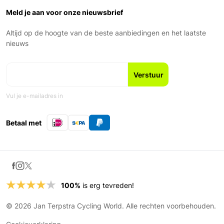
Over ons
Garantie en voorwaarden
Zaterdag: 9:00 – 17:00
Ons Team
Meld je aan voor onze nieuwsbrief
Zondag: Gesloten
Geschiedenis
Nieuws en blogs
Altijd op de hoogte van de beste aanbiedingen en het laatste
Fiets leasen
nieuws
Vul je e-mailadres in
Betaal met
100%
is erg tevreden!
© 2026 Jan Terpstra Cycling World. Alle rechten voorbehouden.