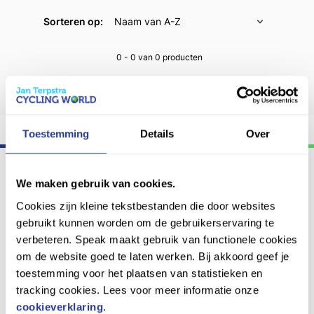
Sorteren op:
0 - 0 van 0
producten
Geen resultaten gevonden
Eerlijk
en
concurrerende
prijs
Toestemming
Details
Over
We maken gebruik van cookies.
Cookies zijn kleine tekstbestanden die door websites
Verlengde Schrans 150,
gebruikt kunnen worden om de gebruikerservaring te
8932 NT Leeuwarden
verbeteren. Speak maakt gebruik van functionele cookies
leeuwarden@cyclingworld.nl
om de website goed te laten werken. Bij akkoord geef je
058 212 90 88
+31 6 23 39 14 96
toestemming voor het plaatsen van statistieken en
tracking cookies. Lees voor meer informatie onze
cookieverklaring
.