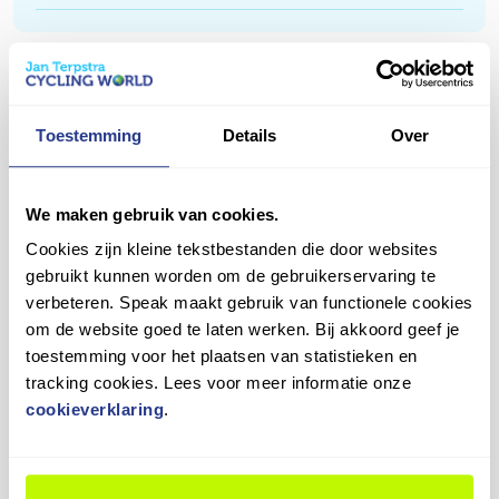
stellen we alles nauwkeurig af, zoals de remmen,
Na de eerste maanden fietsen is het normaal dat
versnellingen en bandenspanning. Zo kun jij direct
jouw nieuwe fiets zich nog een beetje "zet".
veilig en comfortabel op pad!
Daarom bieden we een gratis eerste nastelbeurt
Vragen over dit product?
aan binnen een half jaar. Tijdens deze check
Heb je een vraag over dit product? Ons team staat je
Toestemming
Details
Over
stellen we de versnellingen, remmen en andere
graag te woord!
onderdelen opnieuw af, zodat alles weer soepel
werkt.
We maken gebruik van cookies.
Contact opnemen
Plan je afspraak eenvoudig in en blijf genieten van
Cookies zijn kleine tekstbestanden die door websites
jouw fiets in topconditie!
gebruikt kunnen worden om de gebruikerservaring te
verbeteren. Speak maakt gebruik van functionele cookies
om de website goed te laten werken. Bij akkoord geef je
9,4
toestemming voor het plaatsen van statistieken en
tracking cookies. Lees voor meer informatie onze
cookieverklaring
.
Wat onze klanten zeggen
3
beoordelingen
in de laatste 12 maanden
100%
beveelt ons
aan