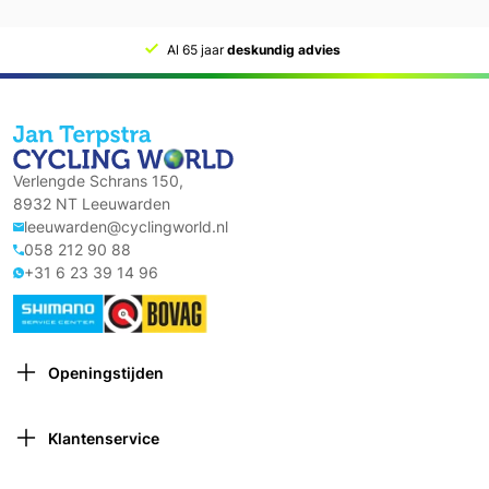
Al 65 jaar
deskundig advies
Verlengde Schrans 150,
8932 NT Leeuwarden
leeuwarden@cyclingworld.nl
058 212 90 88
+31 6 23 39 14 96
Openingstijden
Maandag: Gesloten
Dinsdag: 9:00 – 18:00
Klantenservice
Woensdag: 9:00 – 18:00
Contact opnemen
Donderdag: 9:00 – 21:00 (van 1 oktober tot 1 april