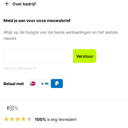
Verzekeringen
gesloten om 18:00)
Over bedrijf
Retourneren
Vrijdag: 9:00 – 18:00
Over ons
Garantie en voorwaarden
Zaterdag: 9:00 – 17:00
Ons Team
Meld je aan voor onze nieuwsbrief
Zondag: Gesloten
Geschiedenis
Nieuws en blogs
Altijd op de hoogte van de beste aanbiedingen en het laatste
Fiets leasen
nieuws
Vul je e-mailadres in
Betaal met
100%
is erg tevreden!