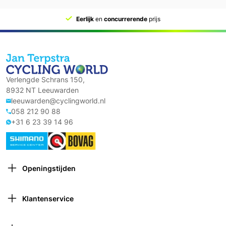
Eerlijk
en
concurrerende
prijs
Verlengde Schrans 150,
8932 NT Leeuwarden
leeuwarden@cyclingworld.nl
058 212 90 88
+31 6 23 39 14 96
Openingstijden
Maandag: Gesloten
Dinsdag: 9:00 – 18:00
Klantenservice
Woensdag: 9:00 – 18:00
Contact opnemen
Donderdag: 9:00 – 21:00 (van 1 oktober tot 1 april