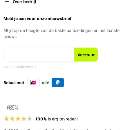
Verzekeringen
gesloten om 18:00)
Over bedrijf
Retourneren
Vrijdag: 9:00 – 18:00
Over ons
Garantie en voorwaarden
Zaterdag: 9:00 – 17:00
Ons Team
Meld je aan voor onze nieuwsbrief
Zondag: Gesloten
Geschiedenis
Nieuws en blogs
Altijd op de hoogte van de beste aanbiedingen en het laatste
Fiets leasen
nieuws
Vul je e-mailadres in
Betaal met
100%
is erg tevreden!