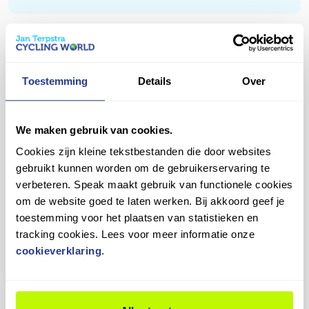
stellen we alles nauwkeurig af, zoals de remmen,
Na de eerste maanden fietsen is het normaal dat
versnellingen en bandenspanning. Zo kun jij direct
jouw nieuwe fiets zich nog een beetje "zet".
veilig en comfortabel op pad!
Daarom bieden we een gratis eerste nastelbeurt
Vragen over dit product?
aan binnen een half jaar. Tijdens deze check
Heb je een vraag over dit product? Ons team staat je
Toestemming
Details
Over
stellen we de versnellingen, remmen en andere
graag te woord!
onderdelen opnieuw af, zodat alles weer soepel
werkt.
Contact opnemen
We maken gebruik van cookies.
Plan je afspraak eenvoudig in en blijf genieten van
Cookies zijn kleine tekstbestanden die door websites
jouw fiets in topconditie!
gebruikt kunnen worden om de gebruikerservaring te
verbeteren. Speak maakt gebruik van functionele cookies
om de website goed te laten werken. Bij akkoord geef je
9,4
toestemming voor het plaatsen van statistieken en
tracking cookies. Lees voor meer informatie onze
cookieverklaring
.
Wat onze klanten zeggen
3
beoordelingen
in de laatste 12 maanden
100%
beveelt ons
aan