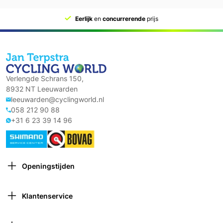
Eerlijk
en
concurrerende
prijs
Verlengde Schrans 150,
8932 NT Leeuwarden
leeuwarden@cyclingworld.nl
058 212 90 88
+31 6 23 39 14 96
Openingstijden
Maandag: Gesloten
Dinsdag: 9:00 – 18:00
Klantenservice
Woensdag: 9:00 – 18:00
Contact opnemen
Donderdag: 9:00 – 21:00 (van 1 oktober tot 1 april