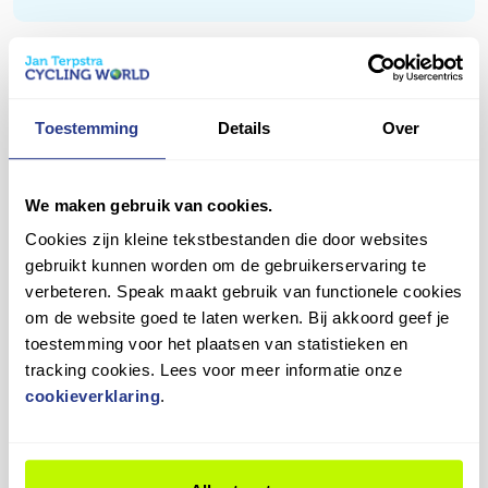
stellen we alles nauwkeurig af, zoals de remmen,
Na de eerste maanden fietsen is het normaal dat
versnellingen en bandenspanning. Zo kun jij direct
jouw nieuwe fiets zich nog een beetje "zet".
veilig en comfortabel op pad!
Daarom bieden we een gratis eerste nastelbeurt
Vragen over dit product?
aan binnen een half jaar. Tijdens deze check
Heb je een vraag over dit product? Ons team staat je
Toestemming
Details
Over
stellen we de versnellingen, remmen en andere
graag te woord!
onderdelen opnieuw af, zodat alles weer soepel
werkt.
Contact opnemen
We maken gebruik van cookies.
Plan je afspraak eenvoudig in en blijf genieten van
Cookies zijn kleine tekstbestanden die door websites
jouw fiets in topconditie!
gebruikt kunnen worden om de gebruikerservaring te
verbeteren. Speak maakt gebruik van functionele cookies
om de website goed te laten werken. Bij akkoord geef je
9,4
toestemming voor het plaatsen van statistieken en
tracking cookies. Lees voor meer informatie onze
cookieverklaring
.
Wat onze klanten zeggen
3
beoordelingen
in de laatste 12 maanden
100%
beveelt ons
aan