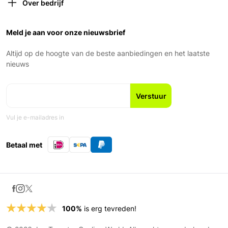
Verzekeringen
gesloten om 18:00)
Over bedrijf
Retourneren
Vrijdag: 9:00 – 18:00
Over ons
Garantie en voorwaarden
Zaterdag: 9:00 – 17:00
Ons Team
Meld je aan voor onze nieuwsbrief
Zondag: Gesloten
Geschiedenis
Nieuws en blogs
Altijd op de hoogte van de beste aanbiedingen en het laatste
Fiets leasen
nieuws
Vul je e-mailadres in
Betaal met
100%
is erg tevreden!