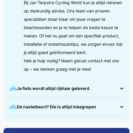
Bij Jan Terpstra Cycling World kun je altijd rekenen
op deskundig advies. Ons team van ervaren
specialisten staat klaar om jouw vragen te
beantwoorden en je te helpen de beste keuze te
maken. Of het nu gaat om een specifiek product,
installatie of onderhoudstips, we zorgen ervoor dat
jij altijd goed geïnformeerd bent.
Heb je hulp nodig? Neem gerust contact met ons
op – we denken graag met je mee!
Je fiets wordt altijd rijklaar geleverd.
We zorgen ervoor dat jouw fiets helemaal in orde is
De nastelbeurt? Die is altijd inbegrepen
voordat je erop wegrijdt. Tijdens de afleverbeurt
stellen we alles nauwkeurig af, zoals de remmen,
Na de eerste maanden fietsen is het normaal dat
versnellingen en bandenspanning. Zo kun jij direct
jouw nieuwe fiets zich nog een beetje "zet".