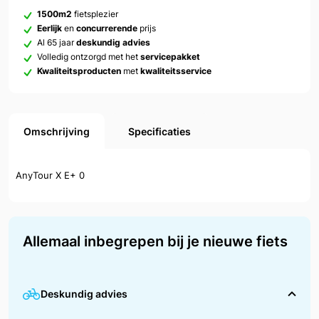
1500m2
fietsplezier
Eerlijk
en
concurrerende
prijs
Al 65 jaar
deskundig advies
Volledig ontzorgd met het
servicepakket
Kwaliteitsproducten
met
kwaliteitsservice
Omschrijving
Specificaties
AnyTour X E+ 0
Allemaal inbegrepen bij je nieuwe fiets
Deskundig advies