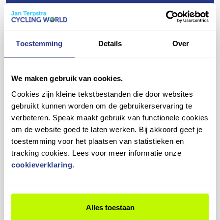
veilig en comfortabel op pad!
Daarom bieden we een gratis eerste nastelbeurt
Vragen over dit product?
aan binnen een half jaar. Tijdens deze check
Heb je een vraag over dit product? Ons team staat je
stellen we de versnellingen, remmen en andere
graag te woord!
Toestemming
Details
Over
onderdelen opnieuw af, zodat alles weer soepel
werkt.
Contact opnemen
Plan je afspraak eenvoudig in en blijf genieten van
We maken gebruik van cookies.
jouw fiets in topconditie!
Cookies zijn kleine tekstbestanden die door websites
gebruikt kunnen worden om de gebruikerservaring te
verbeteren. Speak maakt gebruik van functionele cookies
9,4
om de website goed te laten werken. Bij akkoord geef je
toestemming voor het plaatsen van statistieken en
Wat onze klanten zeggen
tracking cookies. Lees voor meer informatie onze
cookieverklaring
.
3
beoordelingen
in de laatste 12 maanden
100%
beveelt ons
aan
Alles toestaan