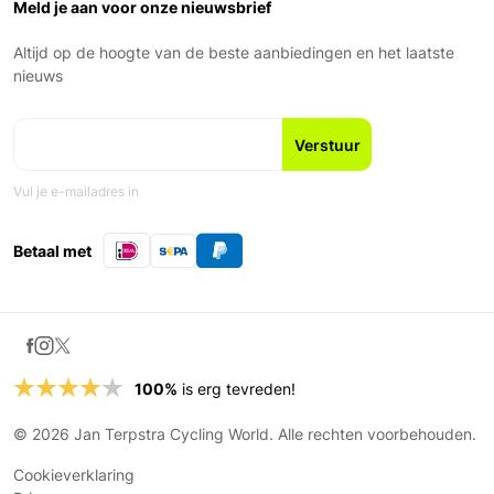
Ons Team
Meld je aan voor onze nieuwsbrief
Zondag: Gesloten
Geschiedenis
Nieuws en blogs
Altijd op de hoogte van de beste aanbiedingen en het laatste
Fiets leasen
nieuws
Vul je e-mailadres in
Betaal met
100%
is erg tevreden!
© 2026 Jan Terpstra Cycling World. Alle rechten voorbehouden.
Cookieverklaring