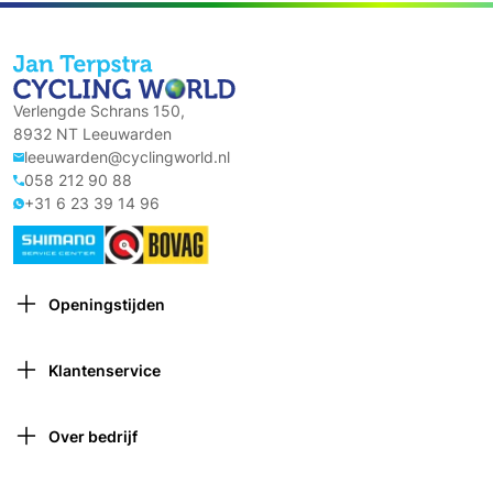
Verlengde Schrans 150,
8932 NT Leeuwarden
leeuwarden@cyclingworld.nl
058 212 90 88
+31 6 23 39 14 96
Openingstijden
Maandag: Gesloten
Dinsdag: 9:00 – 18:00
Klantenservice
Woensdag: 9:00 – 18:00
Contact opnemen
Donderdag: 9:00 – 21:00 (van 1 oktober tot 1 april
Verzekeringen
gesloten om 18:00)
Over bedrijf
Retourneren
Vrijdag: 9:00 – 18:00
Over ons
Garantie en voorwaarden
Zaterdag: 9:00 – 17:00