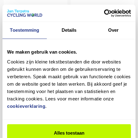
BATAVUS Altura PT Lage
BATAVUS Altura PT Pro
instap Light Sea Green Matt
2026 Dames Smokingblack
56cm 2026 - Lage instap
Matt 61cm 2026 - Dames
Toestemming
Details
Over
€ 2.974,00
€ 3.349,00
Op voorraad in winkel
Op voorraad in winkel
We maken gebruik van cookies.
Cookies zijn kleine tekstbestanden die door websites
Vergelijk
Vergelijk
gebruikt kunnen worden om de gebruikerservaring te
verbeteren. Speak maakt gebruik van functionele cookies
om de website goed te laten werken. Bij akkoord geef je
toestemming voor het plaatsen van statistieken en
tracking cookies. Lees voor meer informatie onze
cookieverklaring
.
BATAVUS Finez PT 2026
Batavus Booster Jongens
Dames Steel Blue Matte
Zilver 38cm 2022 - Jongens
57cm 2026 - Dames
€ 100,00
€ 3.524,00
Alles toestaan