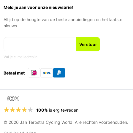
Over ons
Garantie en voorwaarden
Zaterdag: 9:00 – 17:00
Ons Team
Meld je aan voor onze nieuwsbrief
Zondag: Gesloten
Geschiedenis
Nieuws en blogs
Altijd op de hoogte van de beste aanbiedingen en het laatste
Fiets leasen
nieuws
Vul je e-mailadres in
Betaal met
100%
is erg tevreden!
© 2026 Jan Terpstra Cycling World. Alle rechten voorbehouden.