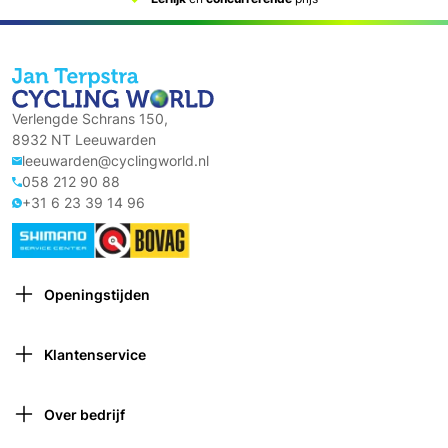
Verlengde Schrans 150,
8932 NT Leeuwarden
leeuwarden@cyclingworld.nl
058 212 90 88
+31 6 23 39 14 96
Openingstijden
Maandag: Gesloten
Dinsdag: 9:00 – 18:00
Klantenservice
Woensdag: 9:00 – 18:00
Contact opnemen
Donderdag: 9:00 – 21:00 (van 1 oktober tot 1 april
Verzekeringen
gesloten om 18:00)
Over bedrijf
Retourneren
Vrijdag: 9:00 – 18:00