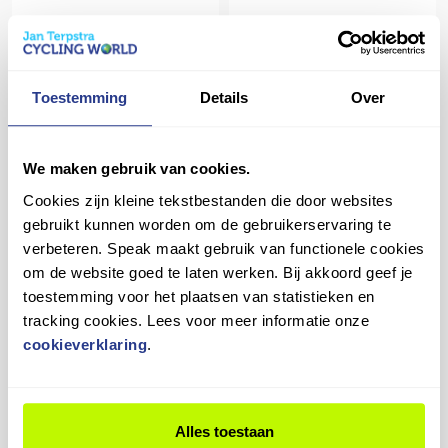
BATAVUS Altura PT Lage
BATAVUS Altura PT Pro
instap Light Sea Green Matt
2026 Dames Smokingblack
56cm 2026 - Lage instap
Matt 61cm 2026 - Dames
Toestemming
Details
Over
€ 2.974,00
€ 3.349,00
Op voorraad in winkel
Op voorraad in winkel
We maken gebruik van cookies.
Cookies zijn kleine tekstbestanden die door websites
Vergelijk
Vergelijk
gebruikt kunnen worden om de gebruikerservaring te
verbeteren. Speak maakt gebruik van functionele cookies
om de website goed te laten werken. Bij akkoord geef je
toestemming voor het plaatsen van statistieken en
tracking cookies. Lees voor meer informatie onze
cookieverklaring
.
BATAVUS Finez PT 2026
Batavus Booster Jongens
Dames Steel Blue Matte
Zilver 38cm 2022 - Jongens
57cm 2026 - Dames
€ 100,00
€ 3.524,00
Alles toestaan