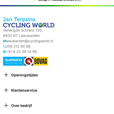
Verlengde Schrans 150,
8932 NT Leeuwarden
leeuwarden@cyclingworld.nl
058 212 90 88
+31 6 23 39 14 96
Openingstijden
Maandag: Gesloten
Dinsdag: 9:00 – 18:00
Klantenservice
Woensdag: 9:00 – 18:00
Contact opnemen
Donderdag: 9:00 – 21:00 (van 1 oktober tot 1 april
Verzekeringen
gesloten om 18:00)
Over bedrijf
Retourneren
Vrijdag: 9:00 – 18:00