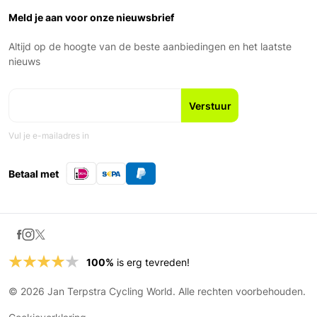
Over ons
Garantie en voorwaarden
Zaterdag: 9:00 – 17:00
Ons Team
Meld je aan voor onze nieuwsbrief
Zondag: Gesloten
Geschiedenis
Nieuws en blogs
Altijd op de hoogte van de beste aanbiedingen en het laatste
Fiets leasen
nieuws
Vul je e-mailadres in
Betaal met
100%
is erg tevreden!
© 2026 Jan Terpstra Cycling World. Alle rechten voorbehouden.