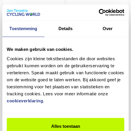
BATAVUS Altura PT Pro
2026 Dames Smokingblack
Batavus Booster Jongens
Matt 61cm 2026 - Dames
Zilver 38cm 2022 - Jongens
Toestemming
Details
Over
€ 3.349,00
€ 100,00
Op voorraad in winkel
Op voorraad in winkel
We maken gebruik van cookies.
Cookies zijn kleine tekstbestanden die door websites
Vergelijk
Vergelijk
gebruikt kunnen worden om de gebruikerservaring te
verbeteren. Speak maakt gebruik van functionele cookies
om de website goed te laten werken. Bij akkoord geef je
toestemming voor het plaatsen van statistieken en
tracking cookies. Lees voor meer informatie onze
cookieverklaring
.
BATAVUS Finez PT 2026
BATAVUS Fonk 3 2026
Dames Steel Blue Matte
Heren Black Matt 61cm
57cm 2026 - Dames
2026 - Heren
€ 3.524,00
€ 799,00
Alles toestaan