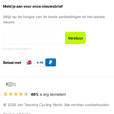
Over ons
Garantie en voorwaarden
Zaterdag: 9:00 – 17:00
Ons Team
Meld je aan voor onze nieuwsbrief
Zondag: Gesloten
Geschiedenis
Nieuws en blogs
Altijd op de hoogte van de beste aanbiedingen en het laatste
Fiets leasen
nieuws
Vul je e-mailadres in
Betaal met
66%
is erg tevreden!
© 2026 Jan Terpstra Cycling World. Alle rechten voorbehouden.