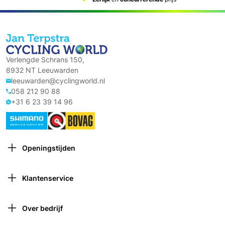
Verlengde Schrans 150,
8932 NT Leeuwarden
leeuwarden@cyclingworld.nl
058 212 90 88
+31 6 23 39 14 96
Openingstijden
Maandag: Gesloten
Dinsdag: 9:00 – 18:00
Klantenservice
Woensdag: 9:00 – 18:00
Contact opnemen
Donderdag: 9:00 – 21:00 (van 1 oktober tot 1 april
Verzekeringen
gesloten om 18:00)
Over bedrijf
Retourneren
Vrijdag: 9:00 – 18:00