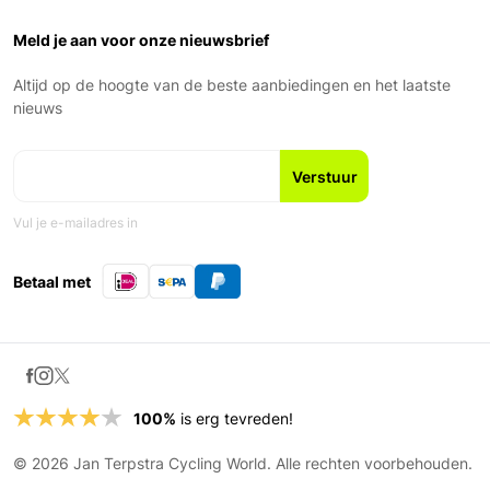
Over ons
Garantie en voorwaarden
Zaterdag: 9:00 – 17:00
Ons Team
Meld je aan voor onze nieuwsbrief
Zondag: Gesloten
Geschiedenis
Nieuws en blogs
Altijd op de hoogte van de beste aanbiedingen en het laatste
Fiets leasen
nieuws
Vul je e-mailadres in
Betaal met
100%
is erg tevreden!
© 2026 Jan Terpstra Cycling World. Alle rechten voorbehouden.