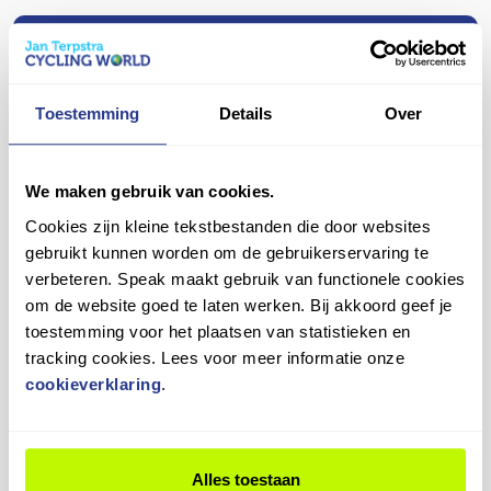
versnellingen en bandenspanning. Zo kun jij direct
jouw nieuwe fiets zich nog een beetje "zet".
veilig en comfortabel op pad!
Daarom bieden we een gratis eerste nastelbeurt
Vragen over dit product?
aan binnen een half jaar. Tijdens deze check
Heb je een vraag over dit product? Ons team staat je
stellen we de versnellingen, remmen en andere
Toestemming
Details
Over
graag te woord!
onderdelen opnieuw af, zodat alles weer soepel
werkt.
Contact opnemen
We maken gebruik van cookies.
Plan je afspraak eenvoudig in en blijf genieten van
Cookies zijn kleine tekstbestanden die door websites
jouw fiets in topconditie!
gebruikt kunnen worden om de gebruikerservaring te
verbeteren. Speak maakt gebruik van functionele cookies
om de website goed te laten werken. Bij akkoord geef je
9,4
toestemming voor het plaatsen van statistieken en
tracking cookies. Lees voor meer informatie onze
Wat onze klanten zeggen
cookieverklaring
.
3
beoordelingen
in de laatste 12 maanden
100%
beveelt ons
aan
Alles toestaan