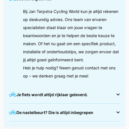
Bij Jan Terpstra Cycling World kun je altijd rekenen
op deskundig advies. Ons team van ervaren
specialisten staat klaar om jouw vragen te
beantwoorden en je te helpen de beste keuze te
maken. Of het nu gaat om een specifiek product,
installatie of onderhoudstips, we zorgen ervoor dat
jij altijd goed geïnformeerd bent.
Heb je hulp nodig? Neem gerust contact met ons
op – we denken graag met je mee!
Je fiets wordt altijd rijklaar geleverd.
We zorgen ervoor dat jouw fiets helemaal in orde is
De nastelbeurt? Die is altijd inbegrepen
voordat je erop wegrijdt. Tijdens de afleverbeurt
stellen we alles nauwkeurig af, zoals de remmen,
Na de eerste maanden fietsen is het normaal dat