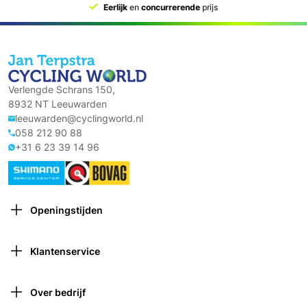
Eerlijk
en
concurrerende
prijs
Verlengde Schrans 150,
8932 NT Leeuwarden
leeuwarden@cyclingworld.nl
058 212 90 88
+31 6 23 39 14 96
Openingstijden
Maandag: Gesloten
Dinsdag: 9:00 – 18:00
Klantenservice
Woensdag: 9:00 – 18:00
Contact opnemen
Donderdag: 9:00 – 21:00 (van 1 oktober tot 1 april
Verzekeringen
gesloten om 18:00)
Over bedrijf
Retourneren
Vrijdag: 9:00 – 18:00