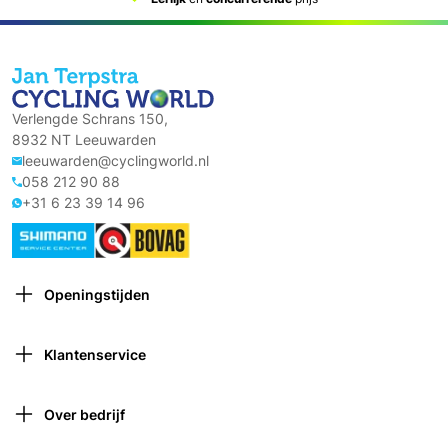
Verlengde Schrans 150,
8932 NT Leeuwarden
leeuwarden@cyclingworld.nl
058 212 90 88
+31 6 23 39 14 96
Openingstijden
Maandag: Gesloten
Dinsdag: 9:00 – 18:00
Klantenservice
Woensdag: 9:00 – 18:00
Contact opnemen
Donderdag: 9:00 – 21:00 (van 1 oktober tot 1 april
Verzekeringen
gesloten om 18:00)
Over bedrijf
Retourneren
Vrijdag: 9:00 – 18:00