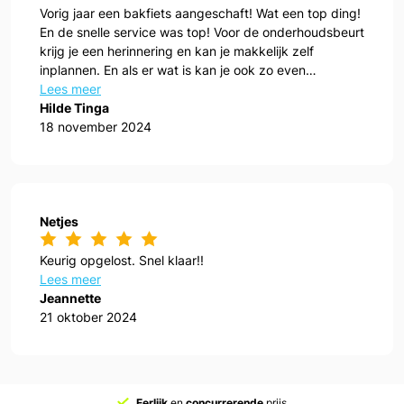
Vorig jaar een bakfiets aangeschaft! Wat een top ding!
En de snelle service was top! Voor de onderhoudsbeurt
krijg je een herinnering en kan je makkelijk zelf
inplannen. En als er wat is kan je ook zo even
aanwippen!
Lees meer
Hilde Tinga
18 november 2024
Netjes
Keurig opgelost. Snel klaar!!
Lees meer
Jeannette
21 oktober 2024
Eerlijk
en
concurrerende
prijs