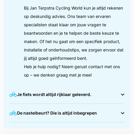
Bij Jan Terpstra Cycling World kun je altijd rekenen
op deskundig advies. Ons team van ervaren
specialisten staat klaar om jouw vragen te
beantwoorden en je te helpen de beste keuze te
maken. Of het nu gaat om een specifiek product,
installatie of onderhoudstips, we zorgen ervoor dat
jij altijd goed geïnformeerd bent.
Heb je hulp nodig? Neem gerust contact met ons
op – we denken graag met je mee!
Je fiets wordt altijd rijklaar geleverd.
We zorgen ervoor dat jouw fiets helemaal in orde is
De nastelbeurt? Die is altijd inbegrepen
voordat je erop wegrijdt. Tijdens de afleverbeurt
stellen we alles nauwkeurig af, zoals de remmen,
Na de eerste maanden fietsen is het normaal dat
versnellingen en bandenspanning. Zo kun jij direct