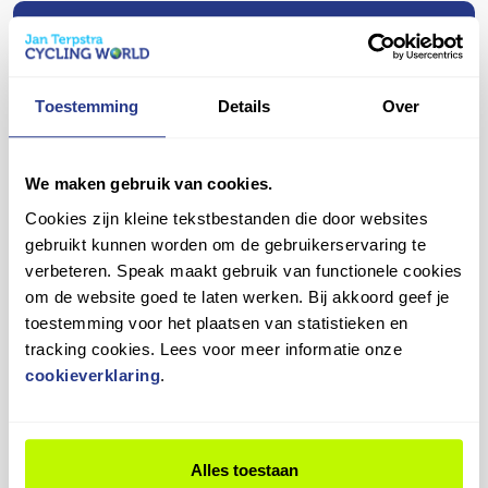
jouw nieuwe fiets zich nog een beetje "zet".
veilig en comfortabel op pad!
Daarom bieden we een gratis eerste nastelbeurt
Vragen over dit product?
aan binnen een half jaar. Tijdens deze check
Heb je een vraag over dit product? Ons team staat je
stellen we de versnellingen, remmen en andere
graag te woord!
Toestemming
Details
Over
onderdelen opnieuw af, zodat alles weer soepel
werkt.
Contact opnemen
We maken gebruik van cookies.
Plan je afspraak eenvoudig in en blijf genieten van
jouw fiets in topconditie!
Cookies zijn kleine tekstbestanden die door websites
gebruikt kunnen worden om de gebruikerservaring te
verbeteren. Speak maakt gebruik van functionele cookies
9,4
om de website goed te laten werken. Bij akkoord geef je
toestemming voor het plaatsen van statistieken en
tracking cookies. Lees voor meer informatie onze
Wat onze klanten zeggen
cookieverklaring
.
3
beoordelingen
in de laatste 12 maanden
100%
beveelt ons
aan
Alles toestaan