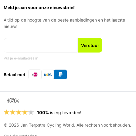
Over ons
Garantie en voorwaarden
Zaterdag: 9:00 – 17:00
Ons Team
Meld je aan voor onze nieuwsbrief
Zondag: Gesloten
Geschiedenis
Nieuws en blogs
Altijd op de hoogte van de beste aanbiedingen en het laatste
Fiets leasen
nieuws
Vul je e-mailadres in
Betaal met
100%
is erg tevreden!
© 2026 Jan Terpstra Cycling World. Alle rechten voorbehouden.