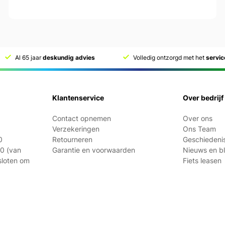
Al 65 jaar
deskundig advies
Volledig ontzorgd met het
servi
Klantenservice
Over bedrijf
Contact opnemen
Over ons
Verzekeringen
Ons Team
0
Retourneren
Geschiedeni
21:00 (van
Garantie en voorwaarden
Nieuws en b
esloten om
Fiets leasen