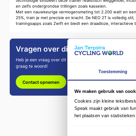
technologie simuleert deze trainer realistisch weggevoel, incl
en zelfs ondergrondse trillingen zoals kasseien.
Met een nauwkeurige vermogensmeting tot 2.200 watt en een
25%, train je met precisie en kracht. De NEO 2T is volledig stil
trainingsapps zoals Zwift en biedt een draadloze, interactieve 
Vragen over dit product?
Heb je een vraag over dit product? Ons team staat je
graag te woord!
Toestemming
Contact opnemen
We maken gebruik van cook
Cookies zijn kleine tekstbes
Speak maakt gebruik van func
het plaatsen van statistieke