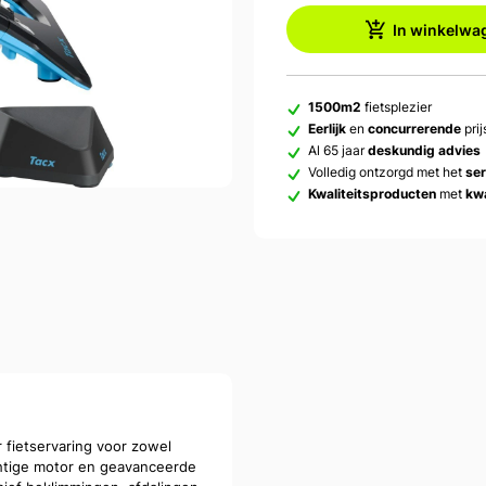
In winkelwa
1500m2
fietsplezier
Eerlijk
en
concurrerende
prij
Al 65 jaar
deskundig advies
Volledig ontzorgd met het
se
Kwaliteitsproducten
met
kwa
fietservaring voor zowel
achtige motor en geavanceerde