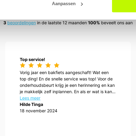
Aanpassen
Wat onze klanten zeggen
3
beoordelingen
in de laatste 12 maanden
100%
beveelt ons aan
Top service!
Vorig jaar een bakfiets aangeschaft! Wat een
top ding! En de snelle service was top! Voor de
onderhoudsbeurt krijg je een herinnering en kan
je makkelijk zelf inplannen. En als er wat is kan
je ook zo even aanwippen!
Lees meer
Hilde Tinga
18 november 2024