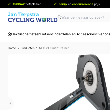
1500m2
fietsplezier
Eerlijk
en
concurrerende
prijs
Elektrische fietsen
Fietsen
Onderdelen en Accessoires
Over on
Home
Producten
NEO 2T Smart Trainer