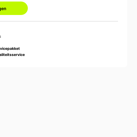
gen
s
rvicepakket
liteitsservice