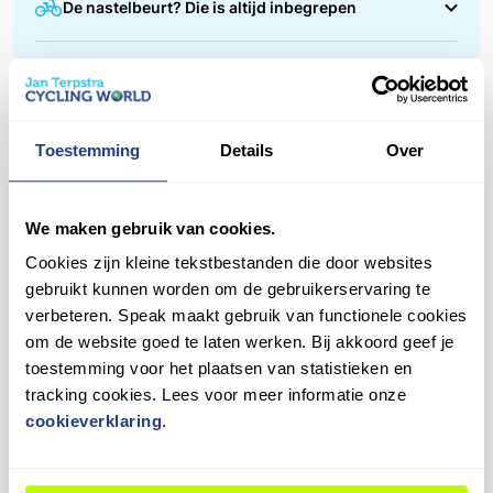
De nastelbeurt? Die is altijd inbegrepen
voordat je erop wegrijdt. Tijdens de afleverbeurt
stellen we alles nauwkeurig af, zoals de remmen,
Na de eerste maanden fietsen is het normaal dat
versnellingen en bandenspanning. Zo kun jij direct
jouw nieuwe fiets zich nog een beetje "zet".
veilig en comfortabel op pad!
Daarom bieden we een gratis eerste nastelbeurt
Vragen over dit product?
aan binnen een half jaar. Tijdens deze check
Toestemming
Details
Over
Heb je een vraag over dit product? Ons team staat je
stellen we de versnellingen, remmen en andere
graag te woord!
onderdelen opnieuw af, zodat alles weer soepel
We maken gebruik van cookies.
werkt.
Contact opnemen
Cookies zijn kleine tekstbestanden die door websites
Plan je afspraak eenvoudig in en blijf genieten van
gebruikt kunnen worden om de gebruikerservaring te
jouw fiets in topconditie!
verbeteren. Speak maakt gebruik van functionele cookies
om de website goed te laten werken. Bij akkoord geef je
toestemming voor het plaatsen van statistieken en
9,4
tracking cookies. Lees voor meer informatie onze
cookieverklaring
.
Wat onze klanten zeggen
3
beoordelingen
in de laatste 12 maanden
100%
beveelt ons