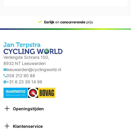
Eerlijk
en
concurrerende
prijs
Verlengde Schrans 150,
8932 NT Leeuwarden
leeuwarden@cyclingworld.nl
058 212 90 88
+31 6 23 39 14 96
Openingstijden
Maandag: Gesloten
Dinsdag: 9:00 – 18:00
Klantenservice
Woensdag: 9:00 – 18:00